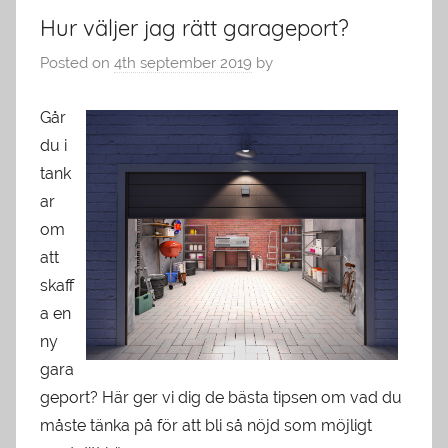
Hur väljer jag rätt garageport?
Posted on
4th september 2019
by
Går
du i
tank
ar
om
att
skaff
a en
ny
gara
geport? Här ger vi dig de bästa tipsen om vad du
måste tänka på för att bli så nöjd som möjligt